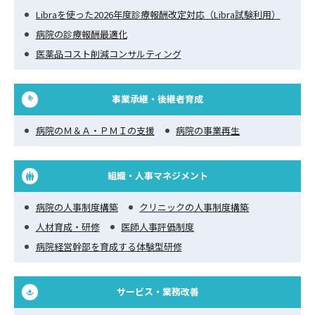
Libraを使った2026年度診療報酬改定対応（Libra試験利用）
病院の診療報酬最適化
医薬品コスト削減コンサルティング
事業承継・後継者育成
病院のＭ＆Ａ・ＰＭＩの支援
病院の事業再生
組織・人事マネジメント
病院の人事制度構築
クリニックの人事制度構築
人材育成・研修
医師人事評価制度
病院経営幹部を育成する体験型研修
サービス・業務改善