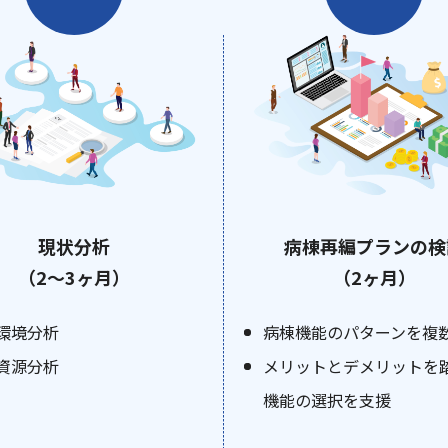
現状分析
病棟再編プランの検
（2〜3ヶ月）
（2ヶ月）
環境分析
病棟機能のパターンを複
資源分析
メリットとデメリットを
機能の選択を支援