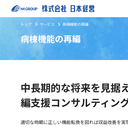
トップ
サービス
病棟機能の再編
病棟機能の再編
中長期的な将来を見据
編支援コンサルティン
適切な時期に正しい機能転換を図れば収益改善を実