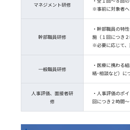
・全１回～８回の
マネジメント研修
※事前に対象者へ
・幹部職員の特性
幹部職員研修
施（１回につき２
※必要に応じて、
・医療に携わる組
一般職員研修
絡･相談など）に
人事評価、面接者研
・人事評価のポイ
修
回につき２時間～