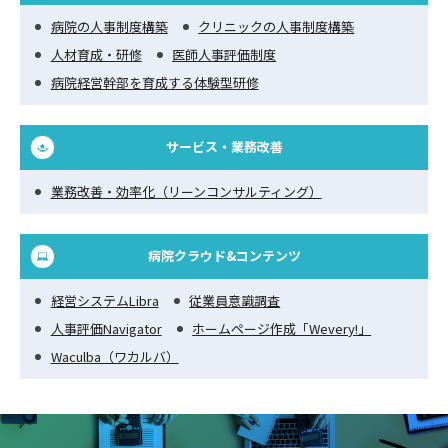
病院の人事制度構築
クリニックの人事制度構築
人材育成・研修
医師人事評価制度
病院経営幹部を育成する体験型研修
サービス・業務改善
業務改善・効率化（リーンコンサルティング）
病院クラウド&コンテンツ
経営システムLibra
従業員意識調査
人事評価Navigator
ホームページ作成「Wevery!」
Waculba（ワカルバ）