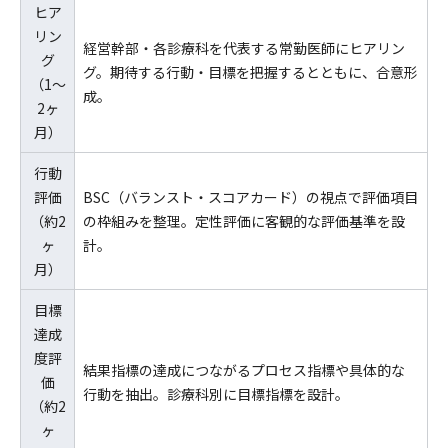
ヒア
リン
経営幹部・各診療科を代表する常勤医師にヒアリン
グ
グ。期待する行動・目標を把握するとともに、合意形
（1～
成。
2ヶ
月）
行動
評価
BSC（バランスト・スコアカード）の視点で評価項目
（約2
の枠組みを整理。定性評価に客観的な評価基準を設
ヶ
計。
月）
目標
達成
度評
結果指標の達成につながるプロセス指標や具体的な
価
行動を抽出。診療科別に目標指標を設計。
（約2
ヶ