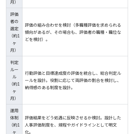
月）
評価
者の
評価の組み合わせを検討（多職種評価を求められる
選定
傾向があるが、その場合も、評価者の職種・職位な
（約1
どを検討）。
ヶ
月）
判定
ルー
行動評価と目標達成度の評価を統合し、総合判定ル
ル
ールを設計。役割に応じて両評価の割合を検討し、
（約1
納得感のある制度を設計。
ヶ
月）
運用
体制
評価結果をどう処遇に反映させるか検討。設計した
（約1
人事評価制度を、規程やガイドラインとして明文
ヶ
化。