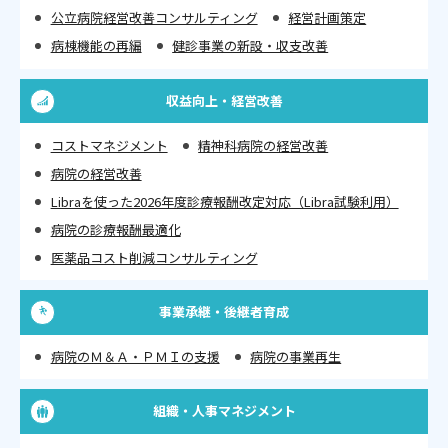
公立病院経営改善コンサルティング
経営計画策定
病棟機能の再編
健診事業の新設・収支改善
収益向上・経営改善
コストマネジメント
精神科病院の経営改善
病院の経営改善
Libraを使った2026年度診療報酬改定対応（Libra試験利用）
病院の診療報酬最適化
医薬品コスト削減コンサルティング
事業承継・後継者育成
病院のＭ＆Ａ・ＰＭＩの支援
病院の事業再生
組織・人事マネジメント