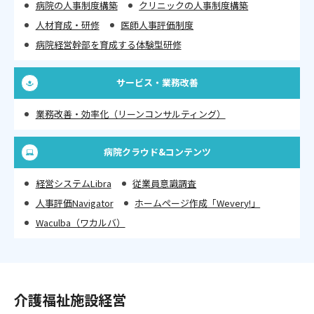
病院の人事制度構築
クリニックの人事制度構築
人材育成・研修
医師人事評価制度
病院経営幹部を育成する体験型研修
サービス・業務改善
業務改善・効率化（リーンコンサルティング）
病院クラウド&コンテンツ
経営システムLibra
従業員意識調査
人事評価Navigator
ホームページ作成「Wevery!」
Waculba（ワカルバ）
介護福祉施設経営